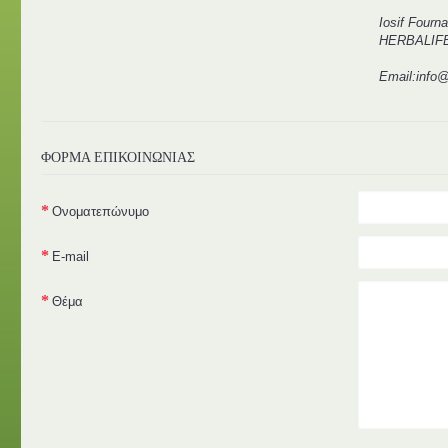
Iosif Fourn
HERBALIFE 
Email:info@
ΦΌΡΜΑ ΕΠΙΚΟΙΝΩΝΊΑΣ
Ονοματεπώνυμο
E-mail
Θέμα