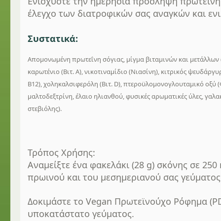
Ενισχύστε την ημερήσια πρόσληψη πρωτεΐνης
έλεγχο των διατροφικών σας αναγκών και εν
Συστατικά:
Απομονωμένη πρωτεΐνη σόγιας, μίγμα βιταμινών και μετάλλων (κι
καρωτένιο (Βιτ. Α), νικοτιναμίδιο (Νιασίνη), κιτρικός ψευδάργ
Β12), χοληκαλσιφερόλη (Βιτ. D), πτεροϋλομονογλουταμικό οξύ (Φο
μαλτοδεξτρίνη, έλαιο ηλιανθού, φυσικές αρωματικές ύλες, γαλα
στεβιόλης).
Τρόπος Χρήσης:
Αναμείξτε ένα φακελάκι (28 g) σκόνης σε 25
πρωινού και του μεσημεριανού σας γεύματος
Δοκιμάστε το Vegan Πρωτεϊνούχο Ρόφημα (PD
υποκατάστατο γεύματος.