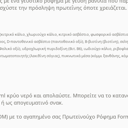
 με ένα γευστικό ρόφημα με γεύση βανίλια που παρ
ισχύστε την πρόσληψη πρωτεΐνης όποτε χρειάζεται.
τρικό κάλιο, χλωριούχο κάλιο, κιτρικό ασβέστιο, φωσφορικό ασβέστιο, L-
υρος, D-παντοθενικό ασβέστιο (παντοθενικό οξύ), Β-βιοτίνη (βιοτίνη), σε
λικό οξύ), υδροχλωρική πυριδοξίνη (Βιτ. Β6), ιωδιούχο κάλιο, ριβοφλαβίν
κτωματοποιητής (λεκιθίνη σόγιας), πυκνωτικά μέσα (κόμμι ξανθάνης, κόμ
0 ml κρύο νερό και απολαύστε. Μπορείτε να το κατα
 ή ως απογευματινό σνακ.
M) με το αγαπημένο σας Πρωτεϊνούχο Ρόφημα Formul