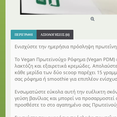
ΠΕΡΙΓΡΑΦΉ
ΑΞΙΟΛΟΓΉΣΕΙΣ (0)
Ενισχύστε την ημερήσια πρόσληψη πρωτεΐνης
Το Vegan Πρωτεϊνούχο Ρόφημα (Vegan PDM) ε
λακτόζη και εξαιρετικά κρεμώδες. Απολαύστε
κάθε μερίδα των δύο scoop παρέχει 15 γραμμ
σας ρόφημα ή smoothie για επιπλέον ενίσχυσ
Ενσωματώστε εύκολα αυτή την ευέλικτη σκόν
γεύση βανίλιας και μπορεί να προσαρμοστεί σ
προσθέστε το στο αγαπημένο σας Πρωτεϊνούχ