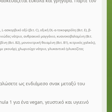
ασκευάζεται εύκολα και γρήγορα. Πάρτε τον
ασκορβικό οξύ (βιτ. C), οξική DL-α-τοκοφερόλη (Βιτ. Ε), β-
ληνιώδες νάτριο, ανθρακικό μαγγάνιο, κυανοκοβαλαμίνη (Βιτ.
η (Βιτ. Β2), μονονιτρική θειαμίνη (Βιτ. Β1), κιτρικός χαλκός),
μι γκουάρ), χλωριούχο νάτριο, γλυκαντικό (γλυκοζίτες
ναλώσετε ως ενδιάμεσο σνακ μεταξύ του
a 1 για ένα vegan, γευστικό και υγιεινό